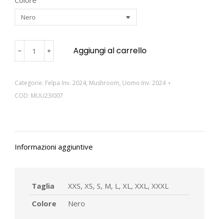
Colore
Aggiungi al carrello
﹣
﹢
Categorie:
Felpa Inv. 2024
,
Mushroom
,
Uomo Inv. 2024
COD:
MUU23I007
Informazioni aggiuntive
Taglia
XXS, XS, S, M, L, XL, XXL, XXXL
Colore
Nero