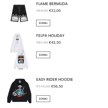
FLAME BERMUDA
€
64,00
€
32,00
SCEGLI
FELPA HOLIDAY
€
87,00
€
43,50
SCEGLI
EASY RIDER HOODIE
€
113,00
€
56,50
SCEGLI