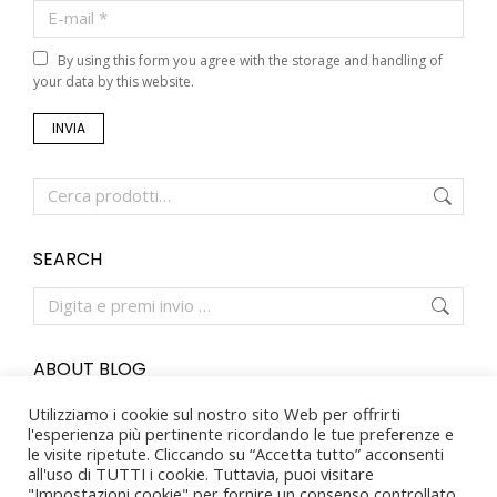
E-mail *
By using this form you agree with the storage and handling of
your data by this website.
INVIA
SEARCH
ABOUT BLOG
Vestibulum in gravida erat. Pellentesque eu erat sed
Utilizziamo i cookie sul nostro sito Web per offrirti
odio tempor dignissim fermentum non turpis. Curabitur
l'esperienza più pertinente ricordando le tue preferenze e
eu massa id ex placerat interdum a non erat. Proin
le visite ripetute. Cliccando su “Accetta tutto” acconsenti
egestas porta malesuada.
all'uso di TUTTI i cookie. Tuttavia, puoi visitare
"Impostazioni cookie" per fornire un consenso controllato.