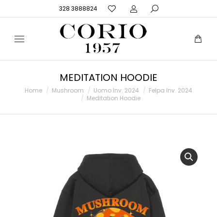
328 3888824
MEDITATION HOODIE
Tu sei qui:
Home
Mushroom
Uomo Inv. 2024
Felpa Inv. 2024
Meditation Hoodie